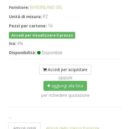
Fornitore:
BAYERNLAND SRL
Unitá di misura:
PZ
Pezzi per cartone:
16
Accedi per visualizzare il prezzo
Iva:
4%
Disponibilitá:
Disponibile
Accedi per acquistare
oppure
aggiungi alla lista
per richiedere quotazione
...
Articoli simili
Articoli dello stesso fornitore