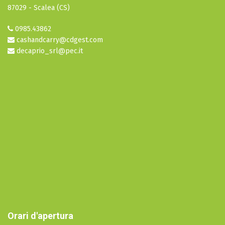
87029 - Scalea (CS)
0985.43862
cashandcarry@cdgest.com
decaprio_srl@pec.it
Orari d'apertura