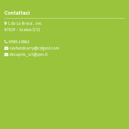
Contattaci
C.da La Bruca , snc
87029 - Scalea (CS)
0985.43862
cashandcarry@cdgest.com
decaprio_srl@pec.it