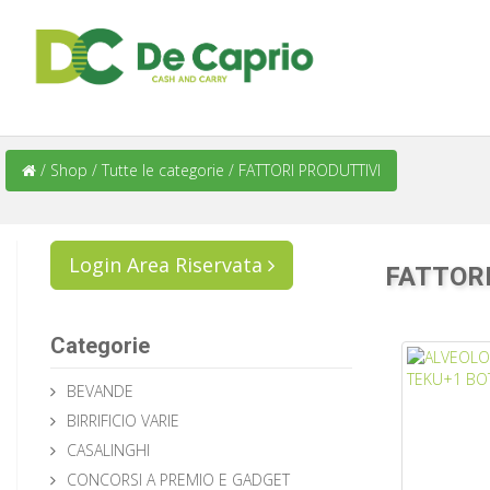
/
Shop
/
Tutte le categorie
/
FATTORI PRODUTTIVI
Login Area Riservata
FATTORI
Categorie
BEVANDE
BIRRIFICIO VARIE
CASALINGHI
CONCORSI A PREMIO E GADGET