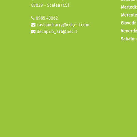
87029 - Scalea (CS)
Martedì:
Mercole
0985.43862
Giovedì:
cashandcarry@cdgest.com
Venerdì:
decaprio_srl@pec.it
Sabato: