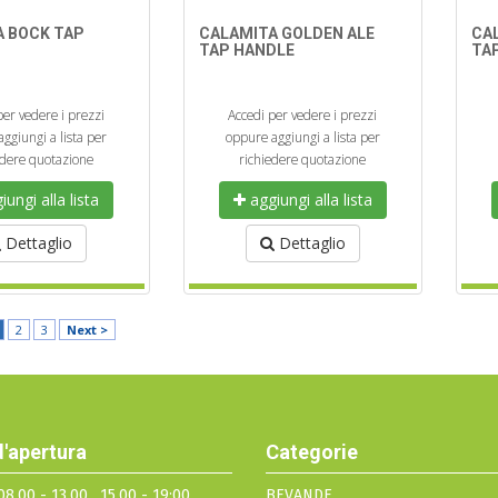
A BOCK TAP
CALAMITA GOLDEN ALE
CAL
TAP HANDLE
TA
per vedere i prezzi
Accedi per vedere i prezzi
ggiungi a lista per
oppure aggiungi a lista per
edere quotazione
richiedere quotazione
ungi alla lista
aggiungi alla lista
Dettaglio
Dettaglio
2
3
Next >
d'apertura
Categorie
8.00 - 13.00 , 15.00 - 19:00
BEVANDE