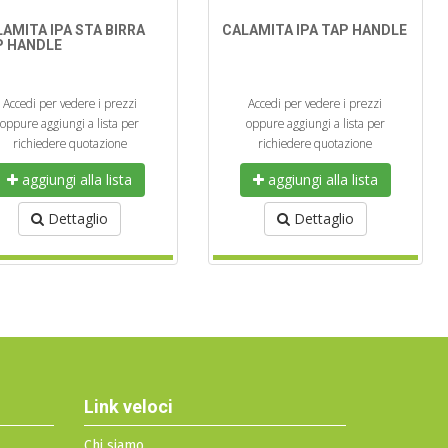
AMITA IPA STA BIRRA
CALAMITA IPA TAP HANDLE
P HANDLE
Accedi per vedere i prezzi
Accedi per vedere i prezzi
oppure aggiungi a lista per
oppure aggiungi a lista per
richiedere quotazione
richiedere quotazione
aggiungi alla lista
aggiungi alla lista
Dettaglio
Dettaglio
Link veloci
Chi siamo