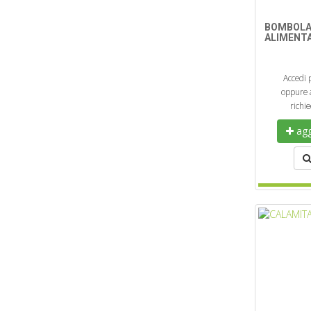
BOMBOLA
ALIMENTAR
Accedi 
oppure a
richi
aggi