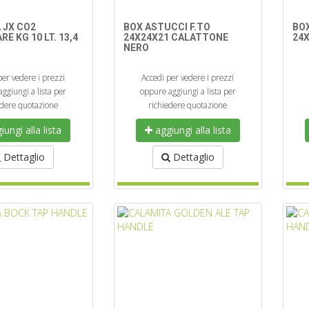
 JX CO2
BOX ASTUCCI F.TO
BO
E KG 10 LT. 13,4
24X24X21 CALATTONE
24
NERO
per vedere i prezzi
Accedi per vedere i prezzi
ggiungi a lista per
oppure aggiungi a lista per
edere quotazione
richiedere quotazione
ungi alla lista
aggiungi alla lista
Dettaglio
Dettaglio