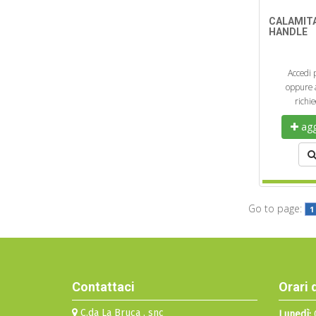
CALAMIT
HANDLE
Accedi 
oppure a
richi
aggi
Go to page:
1
Contattaci
Orari 
C.da La Bruca , snc
Lunedì:
0