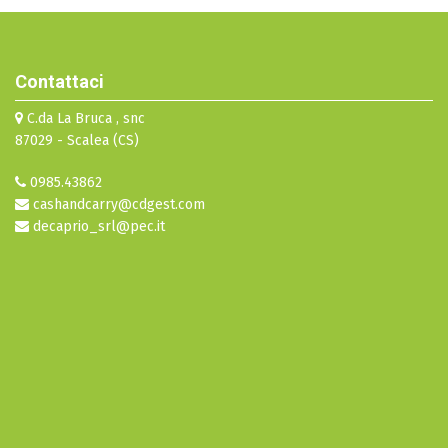
Contattaci
C.da La Bruca , snc
87029 - Scalea (CS)
0985.43862
cashandcarry@cdgest.com
decaprio_srl@pec.it