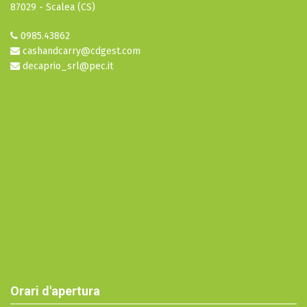
87029 - Scalea (CS)
0985.43862
cashandcarry@cdgest.com
decaprio_srl@pec.it
Orari d'apertura