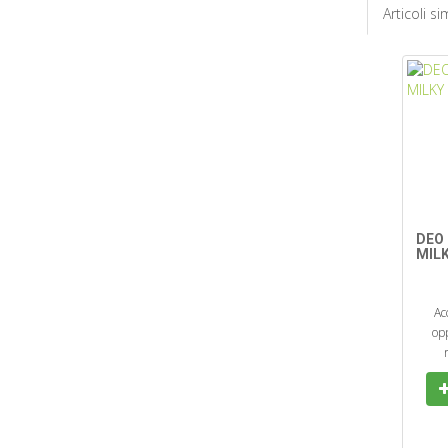
Articoli sim
DEO
MIL
Ac
opp