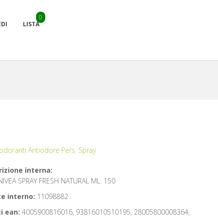
0
EDI
LISTA
odoranti Antiodore Pers. Spray
izione interna:
NIVEA SPRAY FRESH NATURAL ML. 150
e interno:
11098882
i ean:
4005900816016, 93816010510195, 28005800008364,