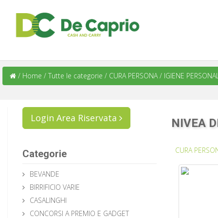
/
Home
/
Tutte le categorie
/
CURA PERSONA
/
IGIENE PERSONA
Login Area Riservata
NIVEA 
CURA PERSO
Categorie
BEVANDE
BIRRIFICIO VARIE
CASALINGHI
CONCORSI A PREMIO E GADGET