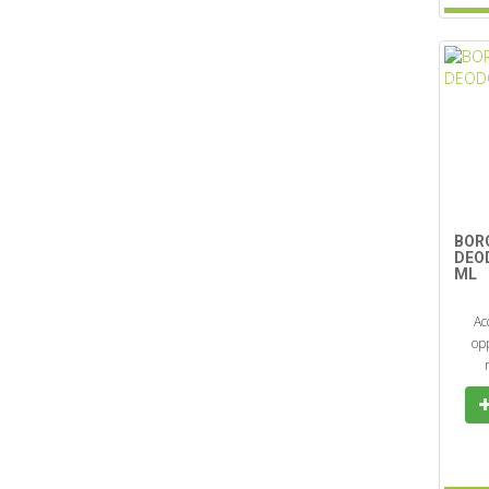
BOR
DEO
ML
Ac
opp