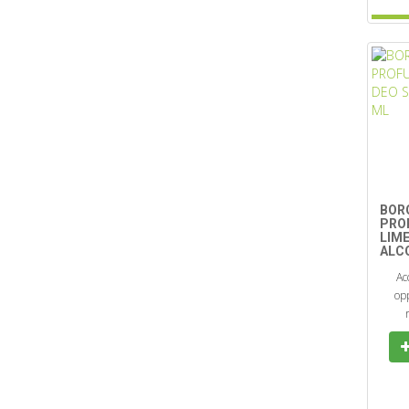
BOR
PRO
LIME
ALC
Ac
opp