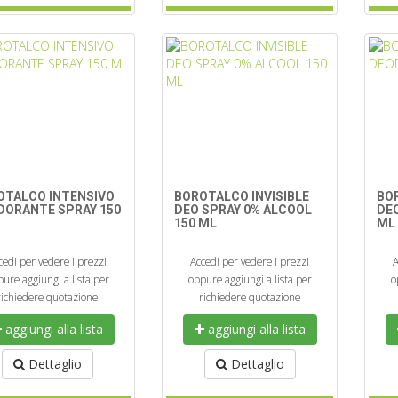
OTALCO INTENSIVO
BOROTALCO INVISIBLE
BO
DORANTE SPRAY 150
DEO SPRAY 0% ALCOOL
DE
150 ML
ML
cedi per vedere i prezzi
Accedi per vedere i prezzi
A
ure aggiungi a lista per
oppure aggiungi a lista per
o
richiedere quotazione
richiedere quotazione
aggiungi alla lista
aggiungi alla lista
Dettaglio
Dettaglio