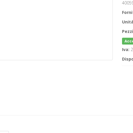
4005
Forni
Unitá
Pezzi
Acce
Iva:
2
Dispo