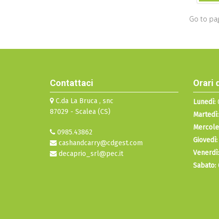
Go to pa
Contattaci
Orari 
C.da La Bruca , snc
Lunedì:
0
87029 - Scalea (CS)
Martedì:
Mercole
0985.43862
Giovedì:
cashandcarry@cdgest.com
Venerdì:
decaprio_srl@pec.it
Sabato: