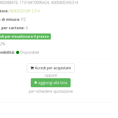
900388476, 17319470095424, 4005805345314
tore:
BEIERSDORF S.P.A.
 di misura:
PZ
 per cartone:
6
di per visualizzare il prezzo
2%
nibilitá:
Disponibile
Accedi per acquistare
oppure
aggiungi alla lista
per richiedere quotazione