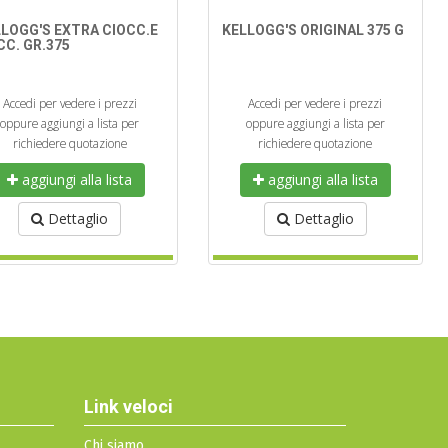
LOGG'S EXTRA CIOCC.E
KELLOGG'S ORIGINAL 375 G
C. GR.375
Accedi per vedere i prezzi
Accedi per vedere i prezzi
oppure aggiungi a lista per
oppure aggiungi a lista per
richiedere quotazione
richiedere quotazione
aggiungi alla lista
aggiungi alla lista
Dettaglio
Dettaglio
Link veloci
Chi siamo