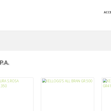
ACC
P.A.