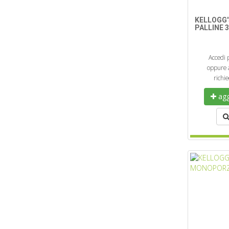
KELLOGG
PALLINE 3
Accedi 
oppure a
richi
aggi