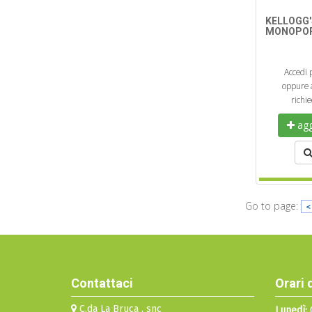
KELLOGG'
MONOPOR
Accedi 
oppure a
richi
aggi
Go to page:
<
Contattaci
Orari 
C.da La Bruca , snc
Lunedì:
0