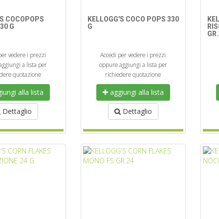
'S COCOPOPS
KELLOGG'S COCO POPS 330
KE
30 G
G
RI
GR.
per vedere i prezzi
Accedi per vedere i prezzi
ggiungi a lista per
oppure aggiungi a lista per
edere quotazione
richiedere quotazione
ungi alla lista
aggiungi alla lista
Dettaglio
Dettaglio