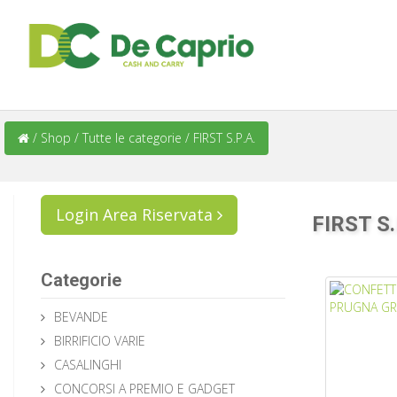
/
Shop
/
Tutte le categorie
/
FIRST S.P.A.
Login Area Riservata
FIRST S.
Categorie
BEVANDE
BIRRIFICIO VARIE
CASALINGHI
CONCORSI A PREMIO E GADGET