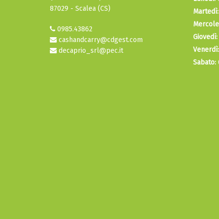
87029 - Scalea (CS)
Martedì:
Mercole
0985.43862
Giovedì:
cashandcarry@cdgest.com
Venerdì:
decaprio_srl@pec.it
Sabato: