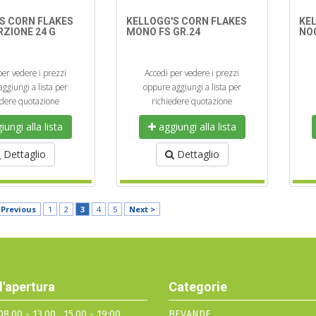
S CORN FLAKES
KELLOGG'S CORN FLAKES
KEL
ZIONE 24 G
MONO FS GR.24
NOC
per vedere i prezzi
Accedi per vedere i prezzi
ggiungi a lista per
oppure aggiungi a lista per
edere quotazione
richiedere quotazione
ungi alla lista
aggiungi alla lista
Dettaglio
Dettaglio
 Previous
1
2
3
4
5
Next >
d'apertura
Categorie
8.00 - 13.00 , 15.00 - 19:00
BEVANDE