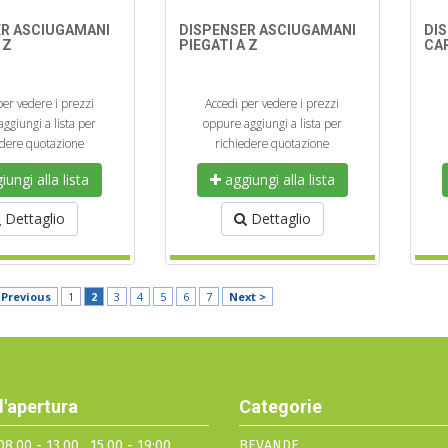
ER ASCIUGAMANI
DISPENSER ASCIUGAMANI
DI
 Z
PIEGATI A Z
CA
per vedere i prezzi
Accedi per vedere i prezzi
ggiungi a lista per
oppure aggiungi a lista per
edere quotazione
richiedere quotazione
ungi alla lista
aggiungi alla lista
Dettaglio
Dettaglio
 Previous
1
2
3
4
5
6
7
Next >
d'apertura
Categorie
8.00 - 13.00 , 15.00 - 19:00
BEVANDE