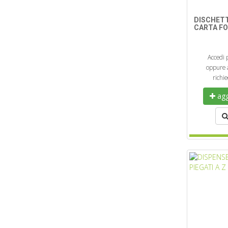
DISCHET
CARTA FO
Accedi 
oppure a
richi
aggi