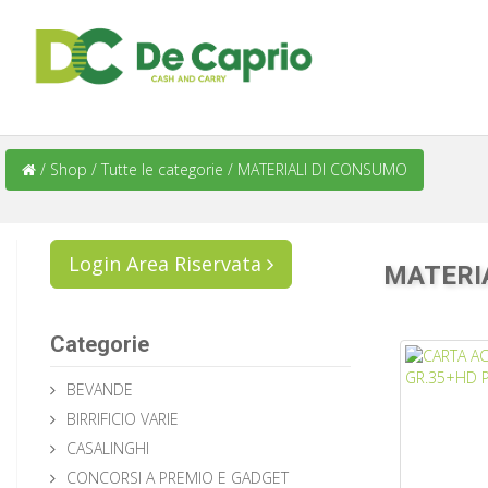
/
Shop
/
Tutte le categorie
/
MATERIALI DI CONSUMO
Login Area Riservata
MATERI
Categorie
BEVANDE
BIRRIFICIO VARIE
CASALINGHI
CONCORSI A PREMIO E GADGET