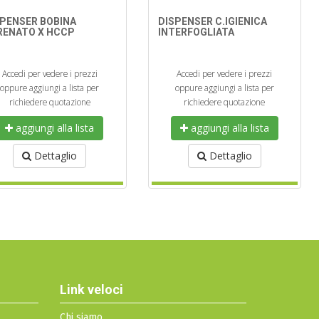
SPENSER BOBINA
DISPENSER C.IGIENICA
RENATO X HCCP
INTERFOGLIATA
Accedi per vedere i prezzi
Accedi per vedere i prezzi
oppure aggiungi a lista per
oppure aggiungi a lista per
richiedere quotazione
richiedere quotazione
aggiungi alla lista
aggiungi alla lista
Dettaglio
Dettaglio
Link veloci
Chi siamo