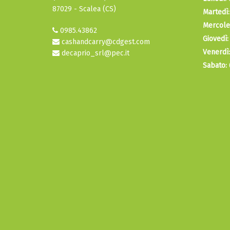
87029 - Scalea (CS)
Martedì:
Mercole
0985.43862
Giovedì:
cashandcarry@cdgest.com
Venerdì:
decaprio_srl@pec.it
Sabato: