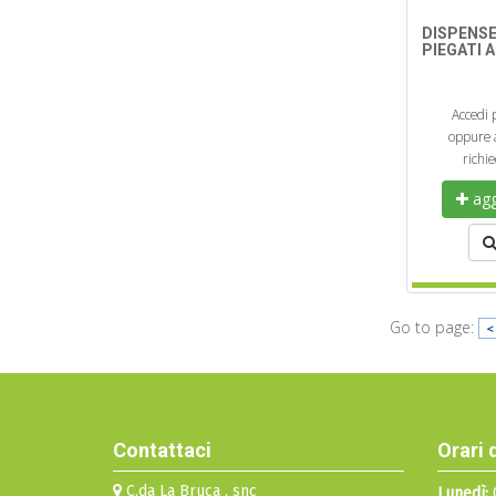
DISPENS
PIEGATI A
Accedi 
oppure a
richi
aggi
Go to page:
<
Contattaci
Orari 
C.da La Bruca , snc
Lunedì:
0