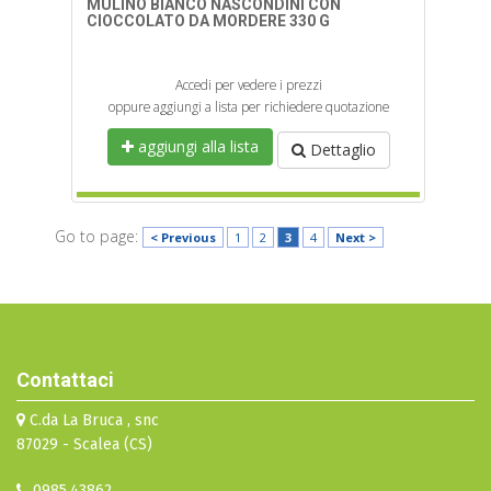
MULINO BIANCO NASCONDINI CON
CIOCCOLATO DA MORDERE 330 G
Accedi per vedere i prezzi
oppure aggiungi a lista per richiedere quotazione
aggiungi alla lista
Dettaglio
Go to page:
< Previous
1
2
3
4
Next >
Contattaci
C.da La Bruca , snc
87029 - Scalea (CS)
0985.43862