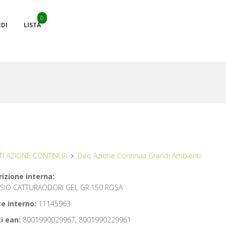
0
EDI
LISTA
I AZIONE CONTINUA
Deo Azione Continua Grandi Ambienti
izione interna:
SIO CATTURAODORI GEL GR.150 ROSA
e interno:
11145963
i ean:
8001990029967, 8001990229961