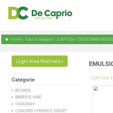
/
Home
/
Tutte le categorie
/
CURA CASA
/
DEODORANTI/ANTIOD
Login Area Riservata
EMULSI
CURA CASA
Categorie
BEVANDE
BIRRIFICIO VARIE
CASALINGHI
CONCORSI A PREMIO E GADGET