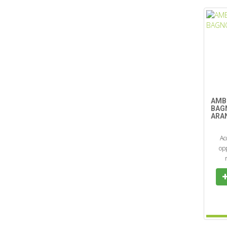
AMB
BAG
ARA
Ac
opp