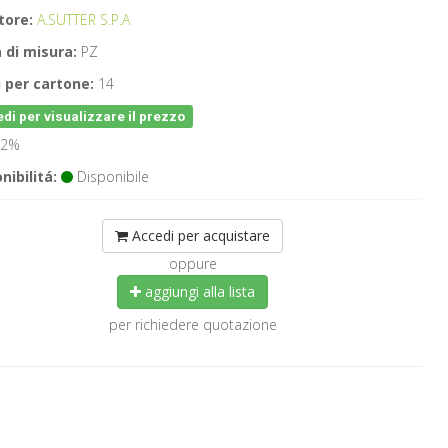
tore:
A.SUTTER S.P.A
 di misura:
PZ
 per cartone:
14
di per visualizzare il prezzo
2%
nibilitá:
Disponibile
Accedi per acquistare
oppure
aggiungi alla lista
per richiedere quotazione