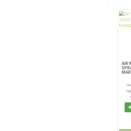
AIR 
SPR
MAR
Ac
opp