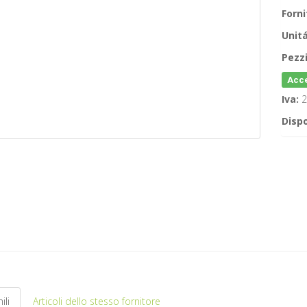
Forni
Unitá
Pezzi
Acce
Iva:
2
Dispo
ili
Articoli dello stesso fornitore