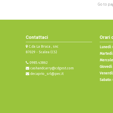
Go to pa
Contattaci
Orari 
C.da La Bruca , snc
Lunedì:
0
87029 - Scalea (CS)
Martedì:
Mercole
0985.43862
Giovedì:
cashandcarry@cdgest.com
Venerdì:
decaprio_srl@pec.it
Sabato: