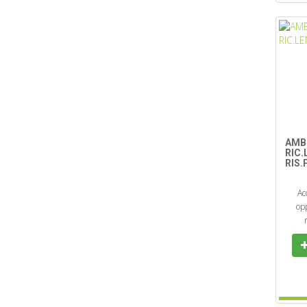
AMB
RIC
RIS
Ac
opp