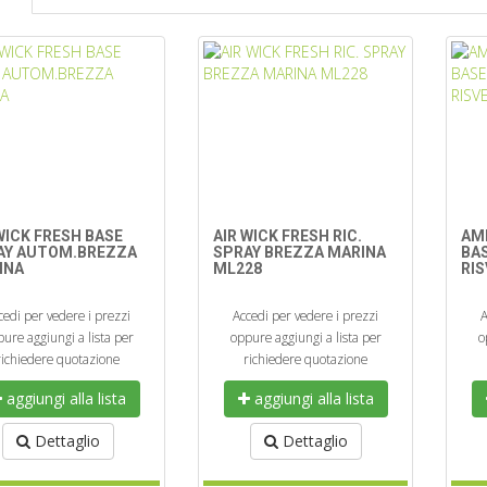
WICK FRESH BASE
AIR WICK FRESH RIC.
AM
AY AUTOM.BREZZA
SPRAY BREZZA MARINA
BA
INA
ML228
RIS
cedi per vedere i prezzi
Accedi per vedere i prezzi
A
ure aggiungi a lista per
oppure aggiungi a lista per
o
richiedere quotazione
richiedere quotazione
aggiungi alla lista
aggiungi alla lista
Dettaglio
Dettaglio