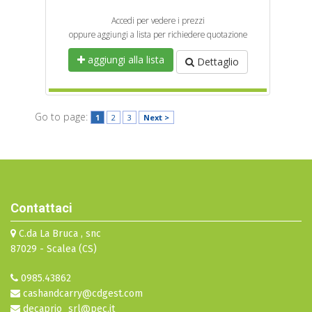
Accedi per vedere i prezzi
oppure aggiungi a lista per richiedere quotazione
aggiungi alla lista
Dettaglio
Go to page:
1
2
3
Next >
Contattaci
C.da La Bruca , snc
87029 - Scalea (CS)
0985.43862
cashandcarry@cdgest.com
decaprio_srl@pec.it