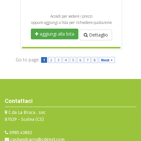
Accedi per vedere i prezzi
oppure aggiungi a lista per richiedere quotazione
aggiungi alla lista
Dettaglio
Go to page:
1
2
3
4
5
6
7
8
Next >
Contattaci
C.da La Bruca , snc
87029 - Scalea (CS)
0985.43862
cashandcarry@cdgest.com