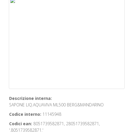
Descrizione interna:
SAPONE LIQ.AQUAVIVA ML500 BERG&MANDARINO
Codice interno:
11145948
Codici ean:
8051739582871, 28051739582871,
'.8051739582871.'