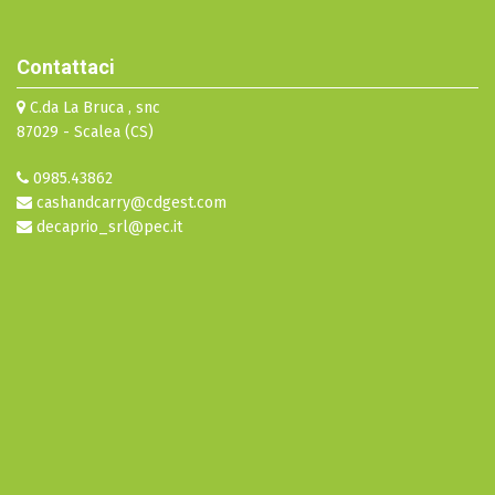
Contattaci
C.da La Bruca , snc
87029 - Scalea (CS)
0985.43862
cashandcarry@cdgest.com
decaprio_srl@pec.it