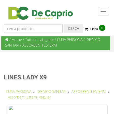
0
Lista
/
Home
/
Tutte le categorie
/
CURA PERSONA
/
IGIENICO
SANITARI
/
ASSORBENTI ESTERNI
LINES LADY X9
CURA PERSONA
IGIENICO SANITARI
ASSORBENTI ESTERNI
Assorbenti Esterni Regular