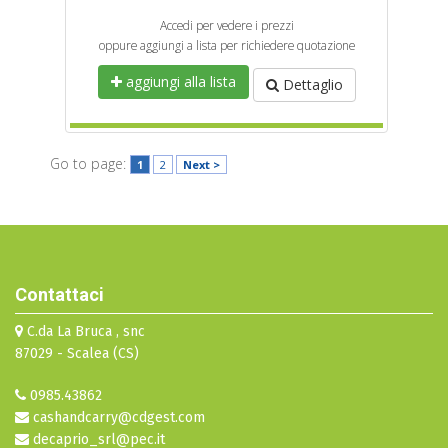
Accedi per vedere i prezzi
oppure aggiungi a lista per richiedere quotazione
aggiungi alla lista
Dettaglio
Go to page:
1
2
Next >
Contattaci
C.da La Bruca , snc
87029 - Scalea (CS)
0985.43862
cashandcarry@cdgest.com
decaprio_srl@pec.it