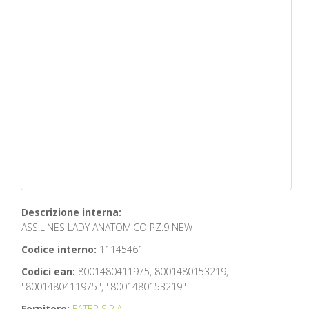
Descrizione interna:
ASS.LINES LADY ANATOMICO PZ.9 NEW
Codice interno:
11145461
Codici ean:
8001480411975, 8001480153219,
'.8001480411975.', '.8001480153219.'
Fornitore:
FATER S.P.A.