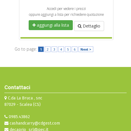
Accedi per vedere i prezzi
oppure aggiungi a lista per richiedere quotazione
aggiungi alla lista
Dettaglio
Go to page:
1
2
3
4
5
6
Next >
Contattaci
C.da La Bruca , snc
87029 - Scalea (CS)
0985.43862
cashandcarry@cdgest.com
decaprio_srl@pec.it