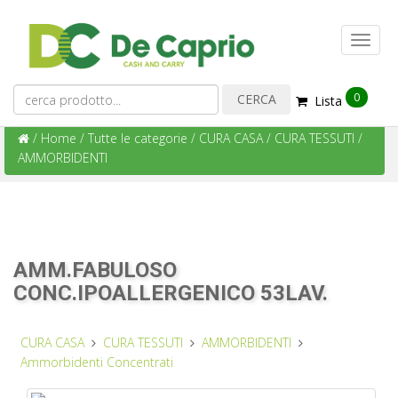
0
Lista
/
Home
/
Tutte le categorie
/
CURA CASA
/
CURA TESSUTI
/
AMMORBIDENTI
AMM.FABULOSO
CONC.IPOALLERGENICO 53LAV.
CURA CASA
CURA TESSUTI
AMMORBIDENTI
Ammorbidenti Concentrati