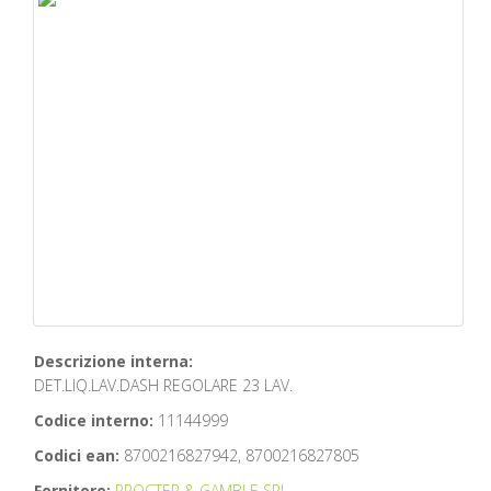
Descrizione interna:
DET.LIQ.LAV.DASH REGOLARE 23 LAV.
Codice interno:
11144999
Codici ean:
8700216827942, 8700216827805
Fornitore:
PROCTER & GAMBLE SRL