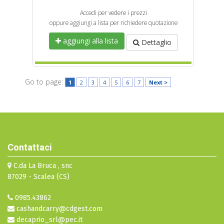
Accedi per vedere i prezzi
oppure aggiungi a lista per richiedere quotazione
aggiungi alla lista
Dettaglio
Go to page:
1
2
3
4
5
6
7
Next >
Contattaci
C.da La Bruca , snc
87029 - Scalea (CS)
0985.43862
cashandcarry@cdgest.com
decaprio_srl@pec.it