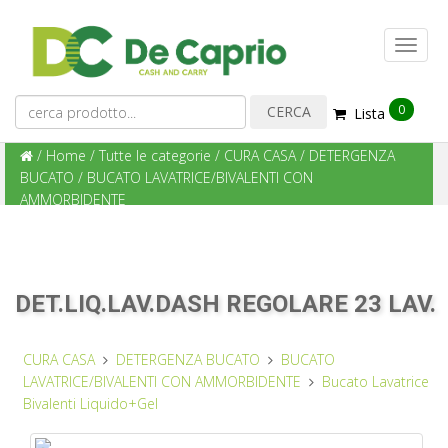
0
Lista
/
Home
/
Tutte le categorie
/
CURA CASA
/
DETERGENZA
BUCATO
/
BUCATO LAVATRICE/BIVALENTI CON
AMMORBIDENTE
DET.LIQ.LAV.DASH REGOLARE 23 LAV.
CURA CASA
DETERGENZA BUCATO
BUCATO
LAVATRICE/BIVALENTI CON AMMORBIDENTE
Bucato Lavatrice
Bivalenti Liquido+Gel