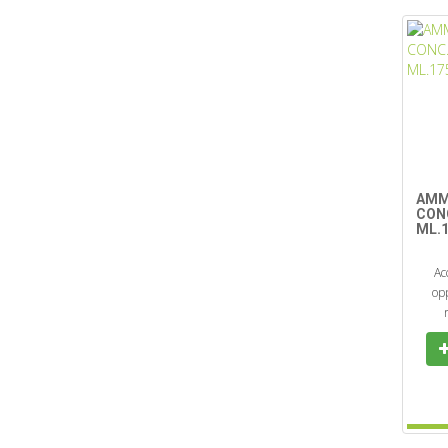
AMM
CON
ML.1
Ac
opp