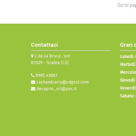
Go to pa
Contattaci
Orari 
C.da La Bruca , snc
Lunedì:
0
87029 - Scalea (CS)
Martedì:
Mercole
0985.43862
Giovedì:
cashandcarry@cdgest.com
Venerdì:
decaprio_srl@pec.it
Sabato: