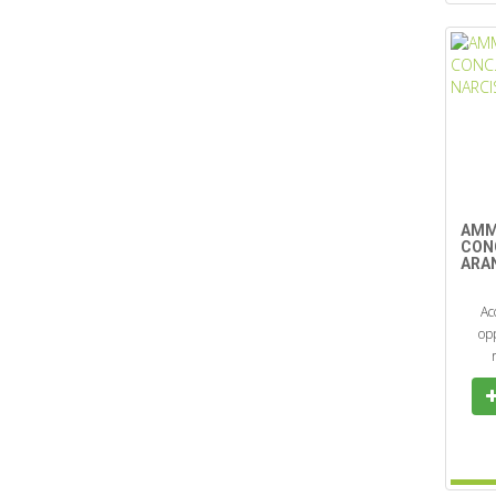
AMM
CONC
ARA
Ac
opp