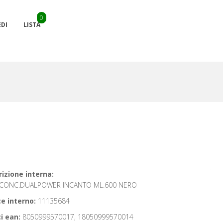
0
EDI
LISTA
izione interna:
CONC.DUALPOWER INCANTO ML.600 NERO
e interno:
11135684
i ean:
8050999570017, 18050999570014