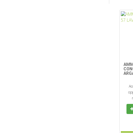
AMM
CONC
ARG
Ac
opp