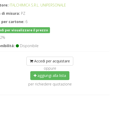
tore:
ITALCHIMICA S.R.L. UNIPERSONALE
 di misura:
PZ
 per cartone:
6
di per visualizzare il prezzo
2%
nibilitá:
Disponibile
Accedi per acquistare
oppure
aggiungi alla lista
per richiedere quotazione