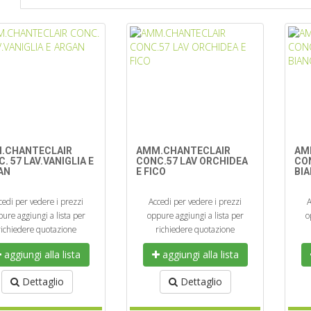
.CHANTECLAIR
AMM.CHANTECLAIR
AM
. 57 LAV.VANIGLIA E
CONC.57 LAV ORCHIDEA
CO
AN
E FICO
BI
cedi per vedere i prezzi
Accedi per vedere i prezzi
A
ure aggiungi a lista per
oppure aggiungi a lista per
o
richiedere quotazione
richiedere quotazione
aggiungi alla lista
aggiungi alla lista
Dettaglio
Dettaglio