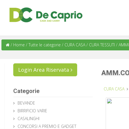
/
Home
/
Tutte le categorie
/
CURA CASA
/
CURA TESSUTI
/
AMMO
Login Area Riservata
AMM.CO
CURA CASA
Categorie
BEVANDE
BIRRIFICIO VARIE
CASALINGHI
CONCORSI A PREMIO E GADGET