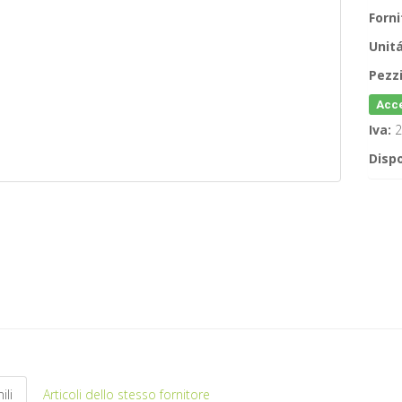
Forni
Unitá
Pezzi
Acce
Iva:
2
Dispo
ili
Articoli dello stesso fornitore