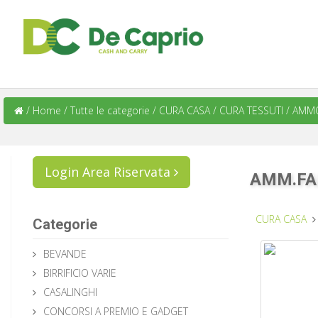
/
Home
/
Tutte le categorie
/
CURA CASA
/
CURA TESSUTI
/
AMMO
Login Area Riservata
AMM.FA
CURA CASA
Categorie
BEVANDE
BIRRIFICIO VARIE
CASALINGHI
CONCORSI A PREMIO E GADGET