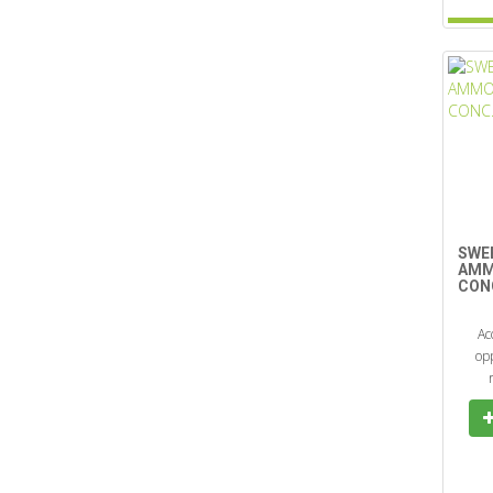
SWE
AMM
CONC
Ac
opp