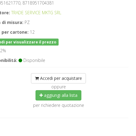
951621770, 8718951704381
tore:
TRADE SERVICE MKTG SRL
 di misura:
PZ
 per cartone:
12
di per visualizzare il prezzo
2%
nibilitá:
Disponibile
Accedi per acquistare
oppure
aggiungi alla lista
per richiedere quotazione