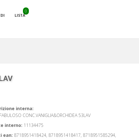
0
EDI
LISTA
LAV
izione interna:
FABULOSO CONC.VANIGLIA&ORCHIDEA 53LAV
e interno:
11134475
i ean:
8718951418424, 8718951418417, 8718951585294,