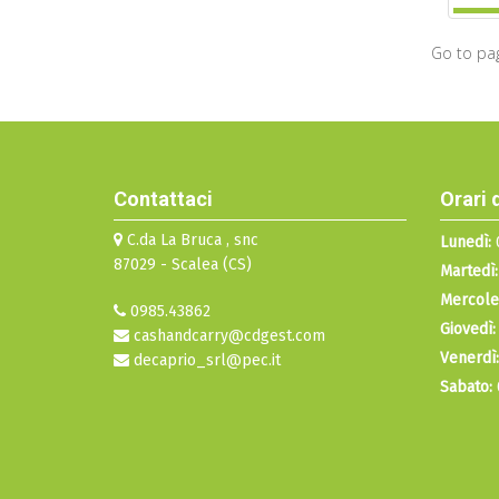
Go to pa
Contattaci
Orari 
C.da La Bruca , snc
Lunedì:
0
87029 - Scalea (CS)
Martedì:
Mercole
0985.43862
Giovedì:
cashandcarry@cdgest.com
Venerdì:
decaprio_srl@pec.it
Sabato: