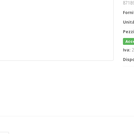
8718
Forni
Unitá
Pezzi
Acce
Iva:
2
Dispo