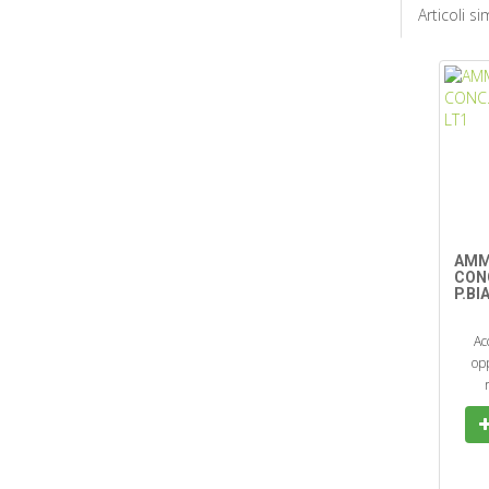
Articoli sim
AMM
CON
P.BI
Ac
opp