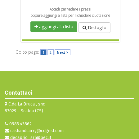
Accedi per vedere i prezzi
oppure aggiungi a lista per richiedere quotazione
aggiungi alla lista
Dettaglio
Go to page:
1
2
Next >
Contattaci
C.da La Bruca , snc
87029 - Scalea (CS)
0985.43862
cashandcarry@cdgest.com
decaprio_srl@pec.it