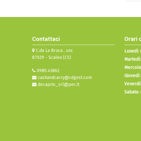
Contattaci
Orari 
C.da La Bruca , snc
Lunedì:
0
87029 - Scalea (CS)
Martedì:
Mercole
0985.43862
Giovedì:
cashandcarry@cdgest.com
Venerdì:
decaprio_srl@pec.it
Sabato: