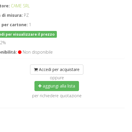
tore:
CAME SRL
 di misura:
PZ
 per cartone:
1
di per visualizzare il prezzo
2%
nibilitá:
Non disponibile
Accedi per acquistare
oppure
aggiungi alla lista
per richiedere quotazione