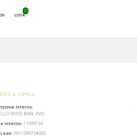
0
EDI
LISTA
MENTO
CAPPELLI
izione interna:
LLO SPACE BIAN. VIVO
e interno:
11099734
i ean:
9911099734000