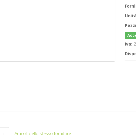
Forni
Unitá
Pezzi
Acce
Iva:
2
Dispo
ili
Articoli dello stesso fornitore