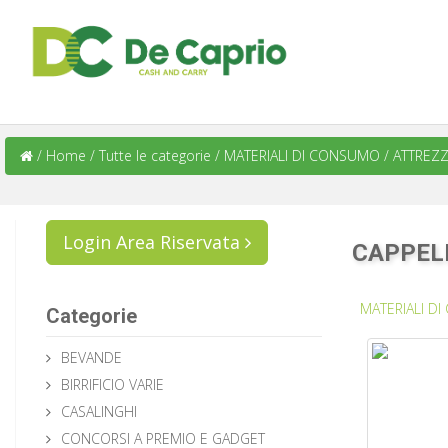
/
Home
/
Tutte le categorie
/
MATERIALI DI CONSUMO
/
ATTREZZ
Login Area Riservata
CAPPELL
MATERIALI 
Categorie
BEVANDE
BIRRIFICIO VARIE
CASALINGHI
CONCORSI A PREMIO E GADGET